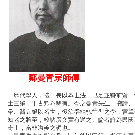
鄭曼青宗師傳
歷代學人，擅一長以為世法，已足並轡前賢。
士三絕，千古歎為稀有。今之曼青先生，擁詩、
拳、醫五絕以名世，復治群經弘往聖之學，奮筆
知老之將至，較諸廣文實有過之。論者許為民國
奇士，當非溢美之詞也。