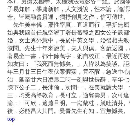
本)，另攝太極拳、太極劍法電影各一組。於國
子易知解，學庸新解，人文淺說，性本論，論語
全。皆屬融會貫通，獨抒創見之作，信可傳世。
先生美丰儀，稟性率真，直道而行，寧折無屈
始與我國首任航空署丁署長慕韓之四女公子懿都
婚，女士秀外慧中，長於中英文學，婚後相夫教
淑聞。先生十年來旅美，夫人與俱。客歲返國，
著易全一書，都十餘萬字，躬自校正，最近再校
知友曰：「我死而無憾矣。」人皆以為笑談。詎
年三月廿三日午夜伏案假寐，竟不醒，急送中心
治，延至廿六日凌晨二時一刻與世長辭，享年七
膝下公子二，長沛倫，次聞一，在美就讀大學。
三，均受高等教育，長可立，適翁壽男，次可達
渝；三可欣，適蕭旦明。一庭蘭桂，競吐清芬。
後，必能昌大其門。曼青先生有知，宜無憾矣。
top