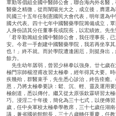
覃勤等倡組全國中醫師公會，聯合海內外名醫，
醫藥之精微，從而闡陽光大之，成立後，膺選為
民國三十五年任制憲國民大會代表，明年選為中
國大代表。四十七年中國醫藥學院籌備成立，覃
人身份請其分任董事長或院長，以宏績效。先生
「君辛勤籌組全國中醫師公會，我任理事長，已
安。今君一手創建中國醫藥學院，我若再坐享其
也！」終不就。而於學院遭逢困厄，則挺身出，
餘力。
先生幼年孱弱，曾習少林拳以強身。廿七歲在
極門宗師楊澄甫改習太極拳，經年得其大要。時
疾幾殆，群醫束手，先生悉心診治，終告痊癒。
恩，乃將太極拳要訣：鬆、沉、輕、靈及運用要
極劍道，悉以傳付。繼又從太原張欽霖研習太極
巧。浸淫二十年後，簡化為三十七式，以便傳習
歲，任中央軍校太極拳學教席，三十七歲任湖南
議，兼省國術館館長，三十八歲轉任重慶，任教