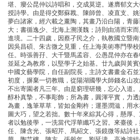
堪、癭公昆仲以詩唱和，交成莫逆。遂膺郁文大
授詩學。由是得交鄭蘇戡、陳師曾、凌直支、姚
夢白諸家，經六載之薰陶，其畫乃沿白陽，青藤
大；書循逸少、北海上溯漢魏；詩則由清而宋而
進境。二十四歲，因蔡孑民之介，執教國立暨南
因吳昌碩、朱古微之見重，任上海美術專門學校
任。時張善孖、大千暨馬孟容、公愚昆仲亦在春
並延之為教席，以堅學子之始基。廿九歲與黃賓
中國文藝學院，自任副院長，主詩文書畫金石並
初度，摒棄一切教職，從陽湖國學大師錢名山攻
不出寄園者凡三年。由是窮理研幾，忘心入道。
醇朴真摯，不事彫飾；所為書，圓渾平實，力透
為畫，逸筆草草，皆如金剛杵；運墨潤滋，用水
圖大巧，望之若拙。數十年來綜其心得，懸厚、
者以勉後學，一洗當代浮華纖巧之習。來臺後，
任、陳含光、張昭芹、馬紹文、張鏡微等結詩社
華、陶芸樓、陳方、張穀年、劉延濤、高逸鴻組