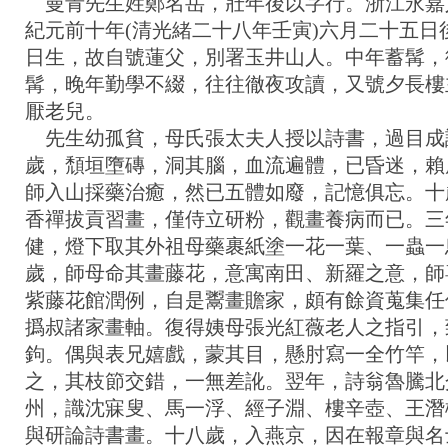
曼青先生姓鄭名岳，壯年後以字行。浙江永嘉
紀元前十年(清光緒二十八年壬寅)六月二十五日
日生，故自號蓮父，別署玉井山人。中年蓄髯，
髯，晚年勤學不綴，往往徹夜攻讀，又號夕長樓
厭老兒。
先生幼孤貧，母氏張太夫人授以詩書，過目成
歲，頹垣墮磚，洞其腦，血流遍體，已昏迷，賴
師入山採藥治癒，然已五體如廢，記憶俱忘。十
香禪拔貢習畫，僅侍立研粉，觀畫養病而已。三
健，燈下取其外祖母藥裹紙塗一花一葉、一蟲一
歲，師母命其畫藤花，意寓南田、新羅之意，師
紫藤花館潤例，自是鬻畫贍家，頗有餘資蒐集任
撝叔諸家畫軸。復得姨母張光紅薇老人之指引，
鉤。偶與表兄嬉戲，蒙其目，懸肘寫一全竹竿，
之，其枝節交錯，一無差訛。翌年，詩翁魯騰北
州，識沈寐叟、馬一浮、經子淵、樓辛壺、王潛
與研論詩書畫。十八歲，入燕京，因在報章與名