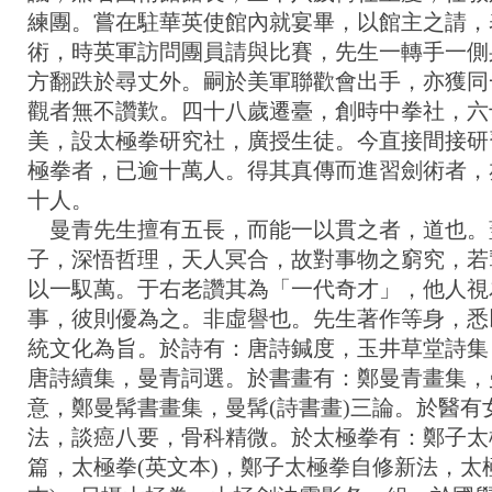
練團。嘗在駐華英使館內就宴畢，以館主之請，
術，時英軍訪問團員請與比賽，先生一轉手一側
方翻跌於尋丈外。嗣於美軍聯歡會出手，亦獲同
觀者無不讚歎。四十八歲遷臺，創時中拳社，六
美，設太極拳研究社，廣授生徒。今直接間接研
極拳者，已逾十萬人。得其真傳而進習劍術者，
十人。
曼青先生擅有五長，而能一以貫之者，道也。
子，深悟哲理，天人冥合，故對事物之窮究，若
以一馭萬。于右老讚其為「一代奇才」，他人視
事，彼則優為之。非虛譽也。先生著作等身，悉
統文化為旨。於詩有：唐詩鍼度，玉井草堂詩集
唐詩續集，曼青詞選。於書畫有：鄭曼青畫集，
意，鄭曼髯書畫集，曼髯(詩書畫)三論。於醫有
法，談癌八要，骨科精微。於太極拳有：鄭子太
篇，太極拳(英文本)，鄭子太極拳自修新法，太