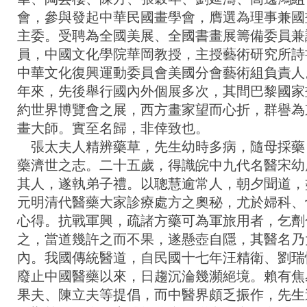
會，參與發起中華民國畫學會，膺選為理事兼國
主委。受聘為全國美展、全國書畫展籌備委員兼
員，中國文化學院華岡教授，主授藝術研究所詩
中華文化復興運動委員會美國分會藝術組負責人
年來，先後舉行國內外個展多次，其間巴黎國家
約世界博覽會之展，西方畫家望而心折，群譽為
畫大師。實至名歸，非倖致也。
張太夫人精辨藥草，先生幼時多病，隨母採藥
藥濟世之志。二十五歲，得識皖中九代名醫宋幼
其人，遂執弟子禮。以聰慧逾常人，朝夕聞道，
元明清代醫藥大家診療處方之奧秘，尤於婦科、
心得。抗戰軍興，疏諸方藥可為軍旅用者，乞劑
之，當道幾許之而不果，遂懸壺自隱，其醫名乃
內。我國傳統醫道，自民國十七年汪精衛、劉瑞
廢止中國醫藥以來，日趨沉淪幾瀕絕境。賴有焦
果夫、陳立夫等提倡，而中醫界頗乏振作，先生