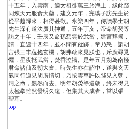
十五年，入雲南，適太祖徙萬三於海上，緣此
同煉天元服食大藥，建文元年，完璞子訪先生
從平越歸來，相得甚歡。永樂四年，侍讀學士
先生深有道法廣其神通，五年丁亥，帝命胡熒
訪之十年，壬辰又命孫碧雲於武當，建宮拜候
請，直逮十四年，並不聞有蹤跡，帝乃怒，謂
言張三丰蘊抱玄機，胡弗敢來見朕也，斥廣尋
懼，星夜抵武當，焚香泣禱。是年五月朔為南
君命諸仙及朝大會。時先生亦在詔中，遂與玄
氣同行適見胡廣情切，乃按雲車許以陛見入朝
清之命，飄然而去。明年胡熒等還朝，終未得
太極拳雖然發明久遠，但集其大成者，當以張
聖耳。
top