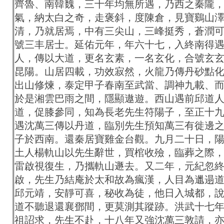
齊魯、南韓魏，三十年均無所遇，乃西之秦隴
氣，納太白之奇，走褒斜，度陳倉，見寶鷄山
清，乃就居焉，中有三尖山，三峰挺秀，蒼潤
號三丰居士。延佑元年，年六十七，入終南得
人，傳以大道，更名玄素，一名玄化，合號玄
昆陽。山居四載，功效寂然，火龍乃傳丹砂點
出山修煉，泰定甲子春南至武當、調神九載、
於是湘雲巴雨之間，隱顯遨遊。西山遇前邱道
道，促膝參同，知為長老先生符陽子，至正十
遇沈萬三傳以丹道，臨別先生預知萬三有徙邊
子於西南。還秦居寶雞金台觀。九月二十日，
土人楊軌山以先生辭世，買棺收殮，臨葬之際
雷啟視復生，乃攜軌山遯去。又二年，元紀忽
啟，先生乃結庵於太和故為瘋漢，人目為邋遢
邱元靖，安靜可喜，秘收為徒，他日入城都，
道不聽退還襄鄧間，更莫測其蹤跡。洪武十七
祖詔求，先生不赴，十八年又強沈萬三敦請，