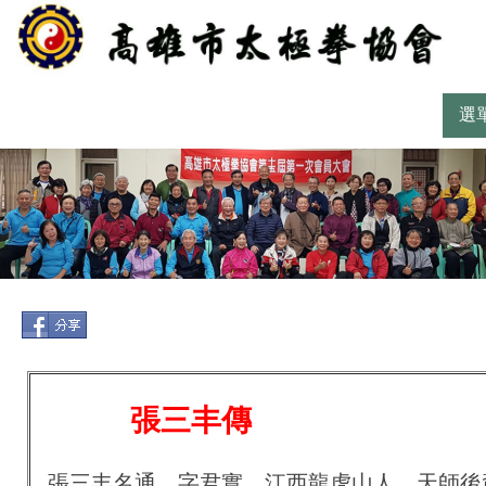
選
張三丰傳
張三丰名通，字君實。江西龍虎山人，天師後