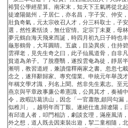
裕賢公學經星算。南宋末，知天下王氣將從北
徒遼陽懿州，子居仁，亦名昌，字子安、仲安
壯負奇氣，元太宗收召人才，分三科取士，子
選，然性素恬淡，無仕宦情。定宗丁未夏，母
夢元鶴自海天飛來而誕，時四月初九日子時也
龜形鶴骨，大耳圓睛。五歲，目染異疾，住持
雲禪老，見先生奇之曰，此子仙風道骨，自非
貧道為弟子。了脫塵翳，遂投雲奄為徒，靜居
漸明，教習道經，兼讀儒釋兩家之書。忽忽七
念之，遂拜辭歸家。專究儒業。申統元年舉茂
年稱文學才識，列名上聞。然非先生素志。至
燕京與平章政事廉公希憲識，公異其才，奏補
令，政暇訪葛洪山，因念「一官蕭散,頗同勾漏
似稚川」，越明年而丁艱。遂絕仕進,歸遼陽，
有邱道人者，叩門相訪，劇談玄理，滿座風清
外之想，道人既去因束裝出遊，挈二童相隨，