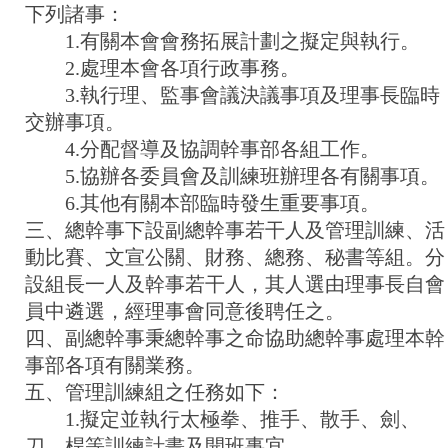
下列諸事：
1.有關本會會務拓展計劃之擬定與執行。
2.處理本會各項行政事務。
3.執行理、監事會議決議事項及理事長臨時
交辦事項。
4.分配督導及協調幹事部各組工作。
5.協辦各委員會及訓練班辦理各有關事項。
6.其他有關本部臨時發生重要事項。
三、總幹事下設副總幹事若干人及管理訓練、活
動比賽、文宣公關、財務、總務、秘書等組。分
設組長一人及幹事若干人，其人選由理事長自會
員中遴選，經理事會同意後聘任之。
四、副總幹事秉總幹事之命協助總幹事處理本幹
事部各項有關業務。
五、管理訓練組之任務如下：
1.擬定並執行太極拳、推手、散手、劍、
刀、桿等訓練計畫及開班事宜。