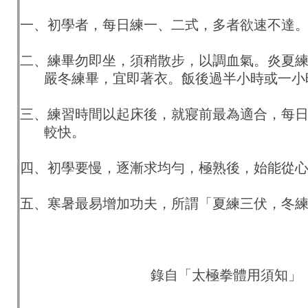
一、初學者，每日練一、二式，多者欲速不達
二、練畢勿即坐，須稍散步，以調血氣。炎夏
嚴冬練畢，宜即著衣。飯後過半小時或一小
三、練習時間以起床後，就寢前最為適合，每
較快。
四、初學要慢，逐漸求均勻，極熟後，始能從
五、寒暑最易增加功夫，所謂「夏練三伏，冬
錄自「太極拳體用須知」